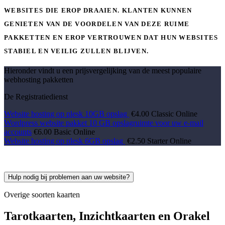
WEBSITES DIE EROP DRAAIEN. KLANTEN KUNNEN
GENIETEN VAN DE VOORDELEN VAN DEZE RUIME
PAKKETTEN EN EROP VERTROUWEN DAT HUN WEBSITES
STABIEL EN VEILIG ZULLEN BLIJVEN.
Hieronder vindt u een prijsvergelijking van de meest populaire
webhosting pakketten
De Registratiedienst
Website hosting op plesk
10GB
opslag
€4.00
Classic Online
Wordpress website pakket
10 GB
opslagruimte voor uw e-mail
accounts
€6.00
Basic Online
Website hosting op plesk
6GB
opslag
€2.50
Starter Online
Hulp nodig bij problemen aan uw website?
Overige soorten kaarten
Tarotkaarten, Inzichtkaarten en Orakel