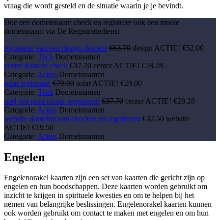
vraag die wordt gesteld en de situatie waarin je je bevindt.
Doe een domeinnaam check en registreer ook een mooie
domeinnaam via De Registratiedienst
registratie van een
design
domein
€63.70
design ACTIE!
€52.00
Categorie:
Tech
Domeinnamen
center
domein check
€37.70
center ACTIE!
€28.28
Categorie:
Acties
Domeinnamen
solar
registratie
€79.00
solar ACTIE!
€29.00
Categorie:
Tech
Domeinnamen
snel een punt
center
registreren
€37.70
center ACTIE!
€28.28
Categorie:
Acties
Domeinnamen
website
domeinnaam checken en registreren
€32.50
website
ACTIE!
€19.50
Categorie:
Acties
Domeinnamen
Engelen
Engelenorakel kaarten zijn een set van kaarten die gericht zijn op
engelen en hun boodschappen. Deze kaarten worden gebruikt om
inzicht te krijgen in spirituele kwesties en om te helpen bij het
nemen van belangrijke beslissingen. Engelenorakel kaarten kunnen
ook worden gebruikt om contact te maken met engelen en om hun